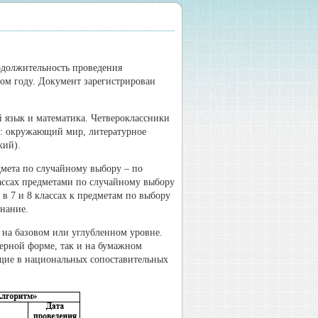
одолжительность проведения
ном году. Документ зарегистрирован
й язык и математика. Четвероклассники
у: окружающий мир, литературное
кий).
дмета по случайному выбору – по
лассах предметами по случайному выбору
 в 7 и 8 классах к предметам по выбору
знание.
ь на базовом или углубленном уровне.
терной форме, так и на бумажном
щие в национальных сопоставительных