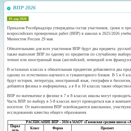
ВПР 2026
01 апр 2026
Приказом Рособрнадзора утверждены состав участников, сроки и пр
всероссийских проверочных работ (ВПР) в школах в 2025/2026 учеб
Минюстом России 29 мая.
Обязательными для всех участников ВПР будут два предмета: русски
также выполнят ВПР по одному из предметов по случайному выбор
чтение или иностранный язык (английский, немецкий или французс
В остальных классах к обязательным предметам добавляются два пре
одному из естественно-научного и гуманитарного блоков. В 5 и 6 к
будут история, литература, иностранный язык, география и биология,
добавятся физика и информатика, а в 8 и 10 классах также общество
ВПР по математике и физике в 7 и 8 классах школы могут проводит
Часть ВПР по выбору в 5-8 классах могут проводиться как в компью
носителе. От выполнения ВПР освобождаются школьники, участвую
исследованиях качества общего образования.