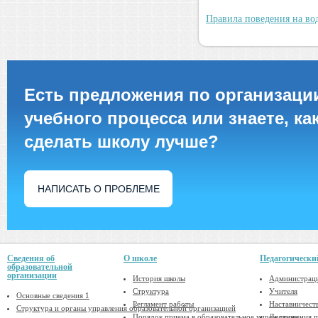
Правила поведения на во
Есть предложения по организаци
учебного процесса или знаете, ка
сделать школу лучше?
НАПИСАТЬ О ПРОБЛЕМЕ
Сведения об
О школе
Педагогически
образовательной
организации
История школы
Администрац
Структура
Учителя
Основные сведения 1
Регламент работы
Наставничест
Структура и органы управления образовательной организацией
Порядок приема в образовательное учреждение
Достижения п