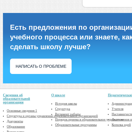
Есть предложения по организаци
учебного процесса или знаете, ка
сделать школу лучше?
НАПИСАТЬ О ПРОБЛЕМЕ
Сведения об
О школе
Педагогически
образовательной
организации
История школы
Администрац
Структура
Учителя
Основные сведения 1
Регламент работы
Наставничест
Структура и органы управления образовательной организацией
Порядок приема в образовательное учреждение
Достижения п
Документы
Образовательные программы
Копилка идей
Образование
Руководство