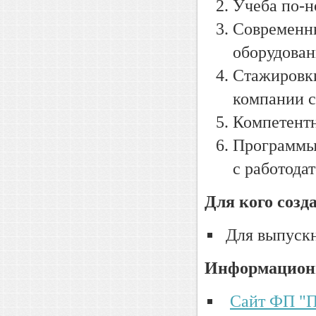
Учеба по-н
Современны
оборудован
Стажировки
компании 
Компетентн
Программы 
с работода
Для кого созд
Для выпускн
Информацион
Сайт ФП "П