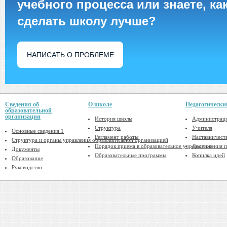
учебного процесса или знаете, ка
сделать школу лучше?
НАПИСАТЬ О ПРОБЛЕМЕ
Сведения об
О школе
Педагогически
образовательной
организации
История школы
Администрац
Структура
Учителя
Основные сведения 1
Регламент работы
Наставничест
Структура и органы управления образовательной организацией
Порядок приема в образовательное учреждение
Достижения п
Документы
Образовательные программы
Копилка идей
Образование
Руководство