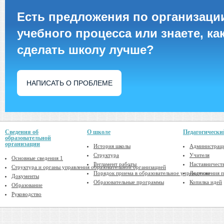
Есть предложения по организаци
учебного процесса или знаете, ка
сделать школу лучше?
НАПИСАТЬ О ПРОБЛЕМЕ
Сведения об
О школе
Педагогически
образовательной
организации
История школы
Администрац
Структура
Учителя
Основные сведения 1
Регламент работы
Наставничест
Структура и органы управления образовательной организацией
Порядок приема в образовательное учреждение
Достижения п
Документы
Образовательные программы
Копилка идей
Образование
Руководство