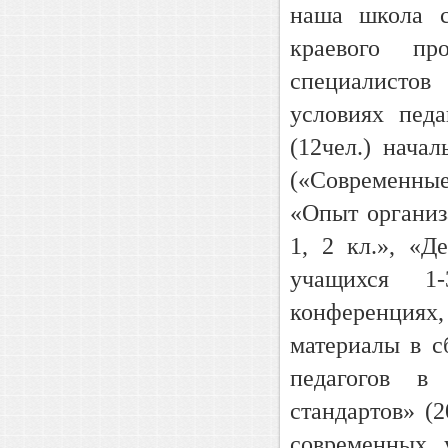
наша школа с
краевого пр
специалистов
условиях педа
(12чел.) нача
(«Современны
«Опыт органи
1, 2 кл.», «Д
учащихся 1-
конференция
материалы в с
педагогов в 
стандартов» (2
современных у