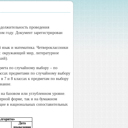
одолжительность проведения
ном году. Документ зарегистрирован
й язык и математика. Четвероклассники
у: окружающий мир, литературное
кий).
дмета по случайному выбору – по
лассах предметами по случайному выбору
 в 7 и 8 классах к предметам по выбору
знание.
ь на базовом или углубленном уровне.
терной форме, так и на бумажном
щие в национальных сопоставительных