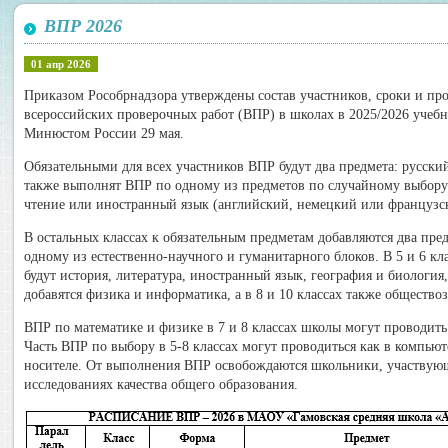
ВПР 2026
01 апр 2026
Приказом Рособрнадзора утверждены состав участников, сроки и пр
всероссийских проверочных работ (ВПР) в школах в 2025/2026 учеб
Минюстом России 29 мая.
Обязательными для всех участников ВПР будут два предмета: русски
также выполнят ВПР по одному из предметов по случайному выбор
чтение или иностранный язык (английский, немецкий или французс
В остальных классах к обязательным предметам добавляются два пре
одному из естественно-научного и гуманитарного блоков. В 5 и 6 к
будут история, литература, иностранный язык, география и биология,
добавятся физика и информатика, а в 8 и 10 классах также общество
ВПР по математике и физике в 7 и 8 классах школы могут проводит
Часть ВПР по выбору в 5-8 классах могут проводиться как в компью
носителе. От выполнения ВПР освобождаются школьники, участвую
исследованиях качества общего образования.