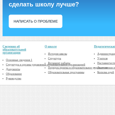
сделать школу лучше?
НАПИСАТЬ О ПРОБЛЕМЕ
Сведения об
О школе
Педагогически
образовательной
организации
История школы
Администрац
Структура
Учителя
Основные сведения 1
Регламент работы
Наставничест
Структура и органы управления образовательной организацией
Порядок приема в образовательное учреждение
Достижения п
Документы
Образовательные программы
Копилка идей
Образование
Руководство