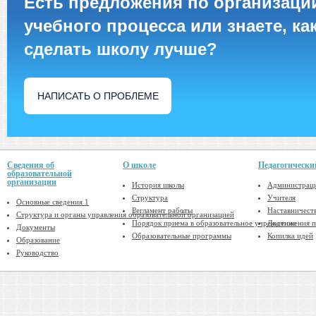
Есть предложения по организаци
учебного процесса или знаете, ка
сделать школу лучше?
НАПИСАТЬ О ПРОБЛЕМЕ
Сведения об
О школе
Педагогически
образовательной
организации
История школы
Администрац
Структура
Учителя
Основные сведения 1
Регламент работы
Наставничест
Структура и органы управления образовательной организацией
Порядок приема в образовательное учреждение
Достижения п
Документы
Образовательные программы
Копилка идей
Образование
Руководство